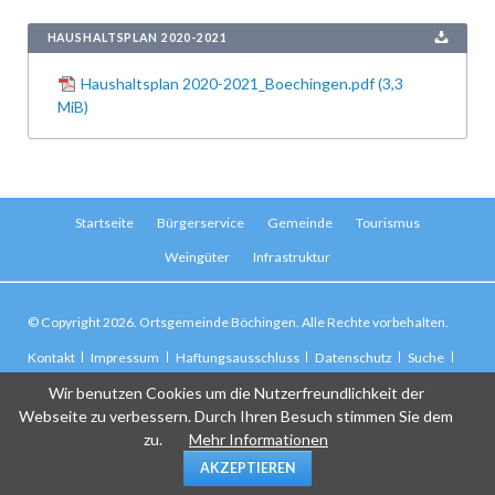
HAUSHALTSPLAN 2020-2021
Haushaltsplan 2020-2021_Boechingen.pdf
(3,3
MiB)
Navigation
Startseite
Bürgerservice
Gemeinde
Tourismus
überspringen
Weingüter
Infrastruktur
© Copyright 2026. Ortsgemeinde Böchingen. Alle Rechte vorbehalten.
Navigation
Kontakt
Impressum
Haftungsausschluss
Datenschutz
Suche
überspringen
Sitemap
Wir benutzen Cookies um die Nutzerfreundlichkeit der
Webseite zu verbessern. Durch Ihren Besuch stimmen Sie dem
zu.
Mehr Informationen
AKZEPTIEREN