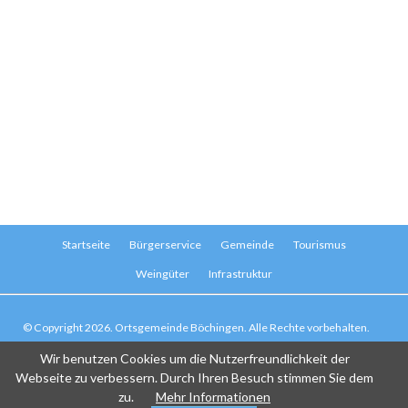
Navigation
Startseite
Bürgerservice
Gemeinde
Tourismus
überspringen
Weingüter
Infrastruktur
© Copyright 2026. Ortsgemeinde Böchingen. Alle Rechte vorbehalten.
Navigation
Kontakt
Impressum
Haftungsausschluss
Datenschutz
Suche
Wir benutzen Cookies um die Nutzerfreundlichkeit der
überspringen
Sitemap
Webseite zu verbessern. Durch Ihren Besuch stimmen Sie dem
zu.
Mehr Informationen