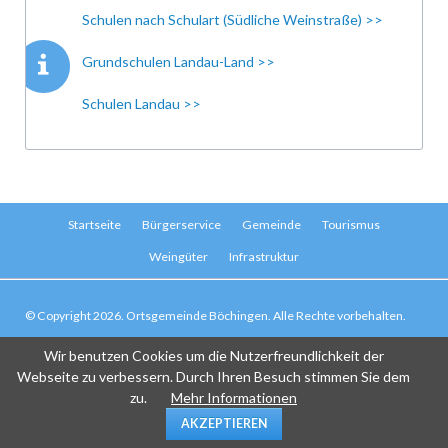
Schulen nach Schulart (Südliche Weinstraße) >>
Grundschulen Landau-Land >>
Schulen Landau >>
Navigation
Startseite
Bürgerservice
Gemeinde
Tourismus
überspringen
Weingüter
Infrastruktur
© Copyright 2026. Ortsgemeinde Böchingen. Alle Rechte vorbehalten.
Navigation
Kontakt
Impressum
Haftungsausschluss
Datenschutz
Suche
Wir benutzen Cookies um die Nutzerfreundlichkeit der
überspringen
Sitemap
Webseite zu verbessern. Durch Ihren Besuch stimmen Sie dem
zu.
Mehr Informationen
AKZEPTIEREN