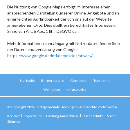
Die Nutzung von Google Maps erfolgt im Interesse einer
ansprechenden Darstellung unserer Online-Angebote und an
einer leichten Auffindbarkeit der von uns auf der Website
angegebenen Orte. Dies stellt ein berechtigtes Interesse im
Sinne von Art. 6 Abs. 1 lit. f DSGVO dar.
Mehr Informationen zum Umgang mit Nutzerdaten finden Sie in
der Datenschutzerklärung von Google:
https://www.google.de/intl/de/policies/privacy/
.
Navigation
Startseite
Bürgerservice
Gemeinde
Tourismus
überspringen
Weingüter
Infrastruktur
© Copyright 2026. Ortsgemeinde Böchingen. Alle Rechte vorbehalten.
Navigation
Kontakt
Impressum
Haftungsausschluss
Datenschutz
Suche
überspringen
Sitemap