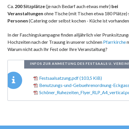
Ca.
200 Sitzplätze
(je nach Bedarf auch etwas mehr)
bei
Veranstaltungen
ohne Tische (mit Tischen etwa 180 Plätze) 
Personen
(Catering oder selbst kochen - Küche ist vorhanden
In der Faschingskampagne finden alljährlich vier Prunksitzun
Hochzeiten nach der Trauung in unserer schönen
Pfarrkirche
m
Warum nicht auch Ihr Fest oder Ihre Veranstaltung?
INFOS ZUR ANMIETUNG DES FESTSAALS U. VEREIN
Festsaalsatzung.pdf
(103,5 KiB)
Benutzungs-und-Gebuehrenordnung-Eckgass
Schöner_Ruhezeiten_Flyer_RLP_A4_vertical.p