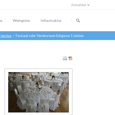
Anmelden
Navigation
überspringen
us
Weingüter
Infrastruktur
rservice
Festsaal oder Vereinsraum Eckgasse 1 mieten
steine
r am Ort