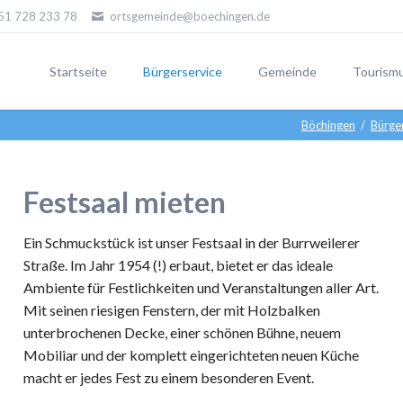
51 728 233 78
ortsgemeinde@boechingen.de
Startseite
Bürgerservice
Gemeinde
Tourism
Böchingen
Bürge
Festsaal mieten
Stolper
Ein Schmuckstück ist unser Festsaal in der Burrweilerer
Straße. Im Jahr 1954 (!) erbaut, bietet er das ideale
Ambiente für Festlichkeiten und Veranstaltungen aller Art.
Künstle
Mit seinen riesigen Fenstern, der mit Holzbalken
unterbrochenen Decke, einer schönen Bühne, neuem
Mobiliar und der komplett eingerichteten neuen Küche
macht er jedes Fest zu einem besonderen Event.