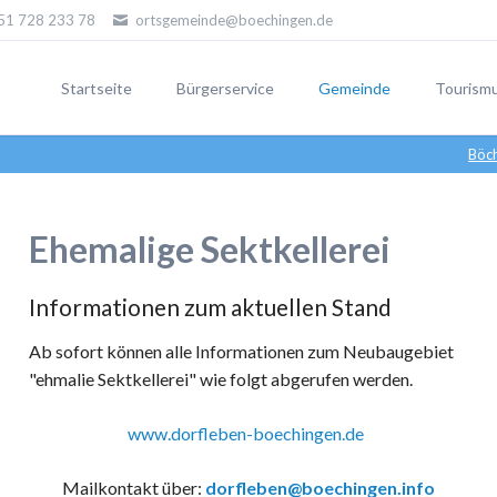
51 728 233 78
ortsgemeinde@boechingen.de
Startseite
Bürgerservice
Gemeinde
Tourism
Böc
Ehemalige Sektkellerei
Stolper
Informationen zum aktuellen Stand
Ab sofort können alle Informationen zum Neubaugebiet
Künstle
"ehmalie Sektkellerei" wie folgt abgerufen werden.
www.dorfleben-boechingen.de
Mailkontakt über:
dorfleben@boechingen.info