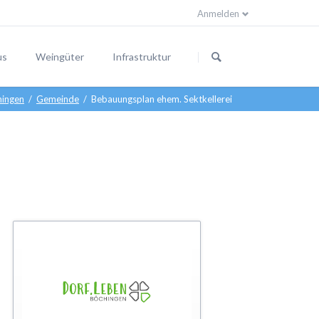
Anmelden
Navigation
überspringen
us
Weingüter
Infrastruktur
hingen
Gemeinde
Bebauungsplan ehem. Sektkellerei
steine
r am Ort